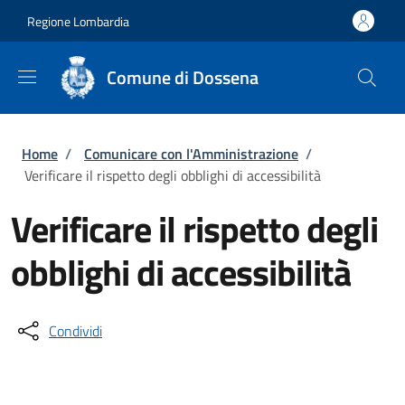
Salta al contenuto principale
Skip to footer content
Regione Lombardia
Comune di Dossena
Briciole di pane
Home
/
Comunicare con l'Amministrazione
/
Verificare il rispetto degli obblighi di accessibilità
Verificare il rispetto degli
obblighi di accessibilità
Condividi