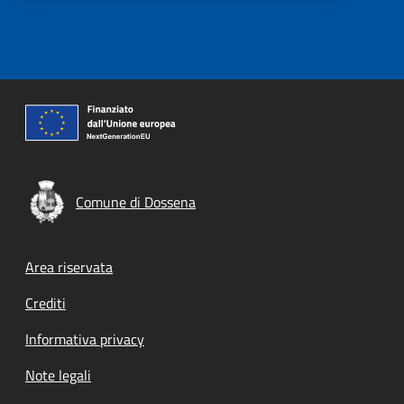
Comune di Dossena
Footer menu
Area riservata
Crediti
Informativa privacy
Note legali