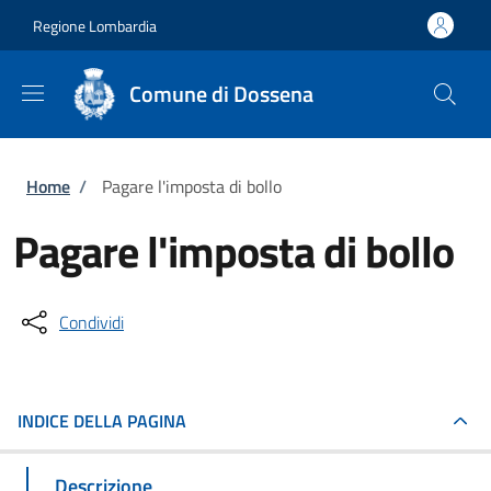
Salta al contenuto principale
Skip to footer content
Regione Lombardia
Comune di Dossena
Briciole di pane
Home
/
Pagare l'imposta di bollo
Pagare l'imposta di bollo
Condividi
INDICE DELLA PAGINA
Descrizione