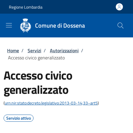
Salta al contenuto principale
Skip to footer content
Regione Lombardia
Comune di Dossena
Briciole di pane
Home
/
Servizi
/
Autorizzazioni
/
Accesso civico generalizzato
Accesso civico
generalizzato
(
urn:nir:stato:decreto.legislativo:2013-03-14;33~art5
)
Servizio attivo