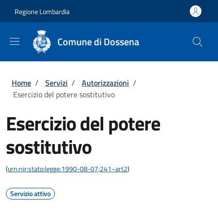
Salta al contenuto principale
Skip to footer content
Regione Lombardia
Comune di Dossena
Briciole di pane
Home
/
Servizi
/
Autorizzazioni
/
Esercizio del potere sostitutivo
Esercizio del potere
sostitutivo
(
urn:nir:stato:legge:1990-08-07;241~art2
)
Servizio attivo