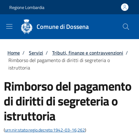
Salta al contenuto principale
Skip to footer content
Regione Lombardia
Comune di Dossena
Briciole di pane
Home
/
Servizi
/
Tributi, finanze e contravvenzioni
/
Rimborso del pagamento di diritti di segreteria o
istruttoria
Rimborso del pagamento
di diritti di segreteria o
istruttoria
(
urn:nir:stato:regio.decreto:1942-03-16;262
)